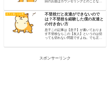
回のお題はカウンセリングとのことなの
で、これも私の体験談を書いていきたい
と思います。私が受けたことのあるカウ
ンセリングでお世話になった人は、2.5人
不登校だと友達ができないので
息子が書いた記事
（0.5の秘密は後ほ...
は？不登校を経験した僕の友達と
の付き合い方
息子この記事は【息子】が書いておりま
す不登校ならこの【友人】というのは切
っても切れない問題ですよね。でも正直
なところ、わたし自身はあまりこの友人
というのに困ったことはありませんでし
た。では何故困った事がないのか、そし
てどのように友人を作った...
スポンサーリンク