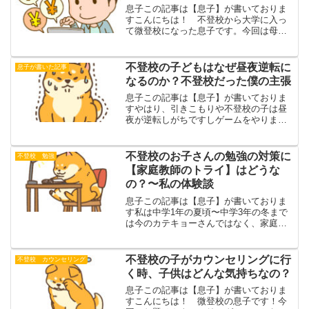
息子この記事は【息子】が書いておりま
すこんにちは！ 不登校から大学に入っ
て微登校になった息子です。今回は母に
お題はタイトルに書いたから、その記事
書いてーと言われてこの記事を書いてい
ます。なにやら話を聞くと、お駄賃をく
不登校の子どもはなぜ昼夜逆転に
息子が書いた記事
れるようなので快く受けま...
なるのか？不登校だった僕の主張
息子この記事は【息子】が書いておりま
すやはり、引きこもりや不登校の子は昼
夜が逆転しがちですしゲームをやります
よね。自分もその一人です。（現在進行
形で笑）もちろん親からすれば「夜寝な
いでゲームして・・・」や「早く寝ない
不登校のお子さんの勉強の対策に
不登校 勉強
から朝起きれないんだ！！...
【家庭教師のトライ】はどうな
の？〜私の体験談
息子この記事は【息子】が書いておりま
す私は中学1年の夏頃〜中学3年の冬まで
は今のカテキョーさんではなく、家庭教
師のトライに勉強を教えてもらっていま
した。正直まっっっったくやる気はあり
ませんでしたし、ほぼ強制的に始めさせ
不登校の子がカウンセリングに行
不登校 カウンセリング
られました（笑）そのた...
く時、子供はどんな気持ちなの？
息子この記事は【息子】が書いておりま
すこんにちは！ 微登校の息子です！今