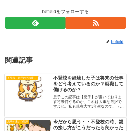
befieldをフォローする
befield
関連記事
不登校を経験した子は将来の仕事
不登校 息子のその後【仕事編】
をどう考えているのか？就職して
働けるのか？
息子この記事は【息子】が書いておりま
す将来何やるのか、これは大事な選択で
すよね。私も現在大学3年生なので、（そ
ろそろ方向性を決めなきゃなー、英語の
勉強しなきゃなー）と考えつつ、ゲーム
して遊んで、グースカ寝て日々を過ごし
今だから思う・・不登校の時、親
息子が書いた記事
ております。さて、では...
の接し方がこうだったら良かった