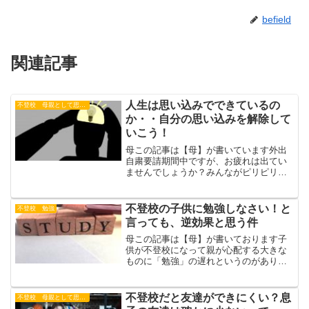
befield
関連記事
人生は思い込みでできているの
不登校 母親として思うこと
か・・自分の思い込みを解除して
いこう！
母この記事は【母】が書いています外出
自粛要請期間中ですが、お疲れは出てい
ませんでしょうか？みんながピリピリ緊
張モードですから、メンタル面のコント
ロールも今後は求められますね。自粛に
関係なく仕事の方もいらっしゃるでしょ
不登校の子供に勉強しなさい！と
不登校 勉強
うし、ご主人が在宅ワーク...
言っても、逆効果と思う件
母この記事は【母】が書いております子
供が不登校になって親が心配する大きな
ものに「勉強」の遅れというのがありま
すね。これは、不登校の親を経験した方
なら、ほとんどの方が感じたことだと思
います。でも、不登校の子供に「勉強し
不登校だと友達ができにくい？息
不登校 母親として思うこと
なさい！」と言っても、勉...