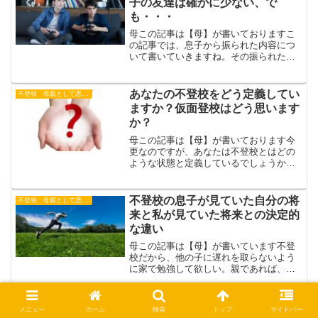
子の友達は確かに少ない、で
も・・・
母この記事は【母】が書いておりますこ
の記事では、息子から振られた内容につ
いて書いていきますね。その振られた内
容というのは息子の友達関係のことで
す。不登校だと家にいることになるの
で、必然的に人と会う機会は少なくなり
あなたの不登校をどう定義してい
不登校 母親として思うこと
ます。親は勉強だけでなく、人...
ますか？仮面登校はどう思います
か？
母この記事は【母】が書いております今
更なのですが、あなたは不登校とはどの
ような状態と定義しているでしょうか？
私は学校に通わず、家で過ごす完全不登
校を不登校と定義して書いているところ
がありました。独りよがりな定義だった
不登校の息子が見ていた自分の将
不登校 母親として思うこと
なと気付けるのも息子の不...
来と私が見ていた将来との決定的
な違い
母この記事は【母】が書いています不登
校だから、他の子に遅れを取らないよう
に家で勉強して欲しい。親であれば、こ
のように考えることがあるのではないで
しょうか？私も他の子たちと方を並べる
ことができるようにと思っていたことが
不登校を理解するために必要なこ
不登校 母親として思うこと
メニュー
ホーム
検索
トップ
サイドバー
ありました。それが息子の...